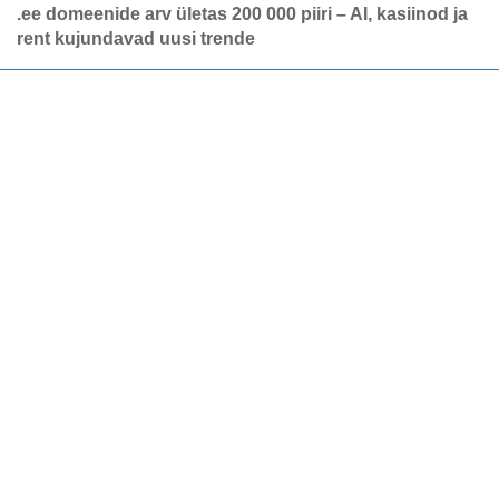
.ee domeenide arv ületas 200 000 piiri – AI, kasiinod ja
rent kujundavad uusi trende