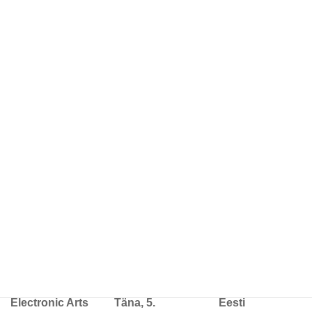
jaanuar 2015
veebruar 2014
jaanuar 2014
jaanuar 2013
detsember 2012
jaanuar 2012
aprill 2011
veebruar 2011
jaanuar 2011
detsember 2010
Electronic Arts
Täna, 5.
Eesti