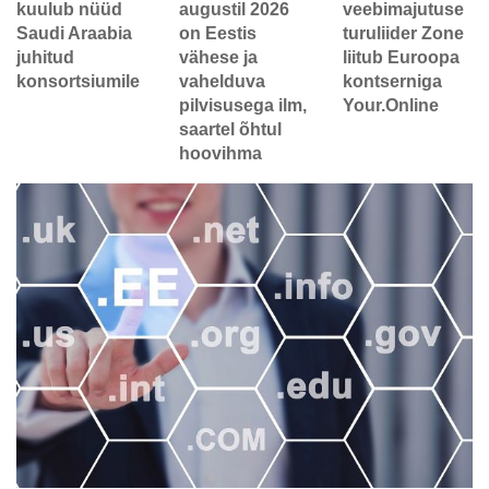
kuulub nüüd
augustil 2026
veebimajutuse
Saudi Araabia
on Eestis
turuliider Zone
juhitud
vähese ja
liitub Euroopa
konsortsiumile
vahelduva
kontserniga
pilvisusega ilm,
Your.Online
saartel õhtul
hoovihma